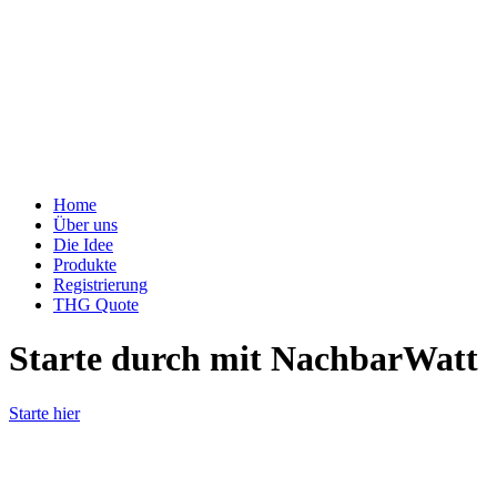
Home
Über uns
Die Idee
Produkte
Registrierung
THG Quote
Starte durch mit NachbarWatt
Starte hier